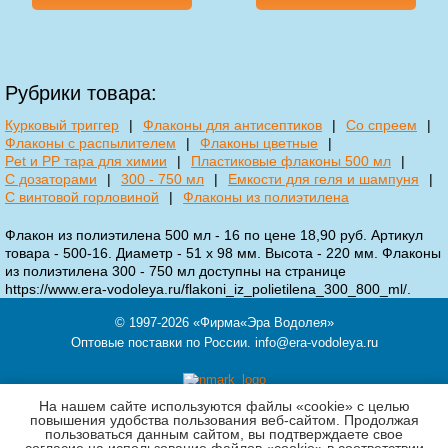
Рубрики товара:
Курковый триггер
|
Флаконы для антисептиков
|
Со спреем
|
Флаконы с распылителем
|
Флаконы цветные
|
Pet и PP тара для химии
|
Пластиковые флаконы 500 мл
|
С дозаторами
|
300 - 750 мл
|
Емкости для геля и шампуня
|
С винтовой горловиной
|
Флаконы из полиэтилена
Флакон из полиэтилена 500 мл - 16 по цене 18,90 руб. Артикул
товара - 500-16. Диаметр - 51 х 98 мм. Высота - 220 мм. Флаконы
из полиэтилена 300 - 750 мл доступны на странице
https://www.era-vodoleya.ru/flakoni_iz_polietilena_300_800_ml/.
© 1997-2026
«Фирма«Эра Водолея»
Оптовые поставки по России.
info@era-vodoleya.ru
На нашем сайте используются файлы «cookie» с целью
121354,
Москва
,
ул. Кутузова, д.11 корп.3, этаж Ц, пом.II, ком.6-7
повышения удобства пользования веб-сайтом. Продолжая
пользоваться данным сайтом, вы подтверждаете свое
Телефон 8 (903) 519-77-81