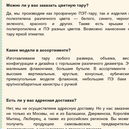
Можно ли у вас заказать цветную тару?
Да, мы производим как прозрачную ПЭТ-тару, так и изделия 
полиэтилена различного цвета — белого, синего, черног
зеленого, красного и других. Также есть крышки 
полипропилена и ПЭ разных цветов. Возможно нанесение 
тару яркой этикетки.
Какие модели в ассортименте?
Изготавливаем тару любого размера, объема, вес
конфигурации и дизайна с горлышком различного диаметра. Э
маленькие флакончики, большие бутыли. В ассортименте
высокие вертикальные, круглые, конусные, кубически
прямоугольные модели флаконов, небольшие ПЭ баки
крупногабаритные канистры с ручкой
Есть ли у вас адресная доставка?
Нет, мы не осуществляем адресную доставку. Но у нас заказчи
не только из Москвы, но и из Балашихи, Дзержинска, Королёв
Мытищ, Люберец, а также из российских регионов. Вы може
получить продукцию самовывозом, предваритель
договорившись с менеджером о времени приезда.