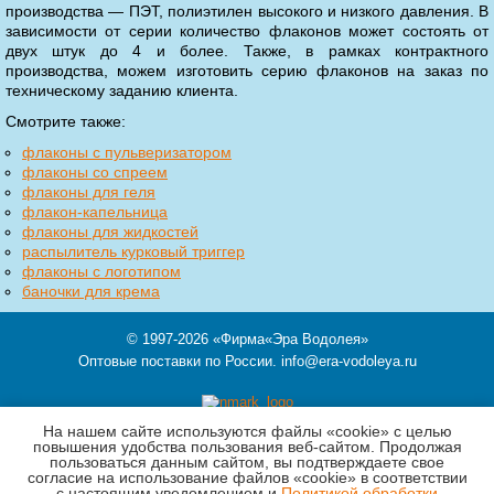
производства — ПЭТ, полиэтилен высокого и низкого давления. В
зависимости от серии количество флаконов может состоять от
двух штук до 4 и более. Также, в рамках контрактного
производства, можем изготовить серию флаконов на заказ по
техническому заданию клиента.
Смотрите также:
флаконы с пульверизатором
флаконы со спреем
флаконы для геля
флакон-капельница
флаконы для жидкостей
распылитель курковый триггер
флаконы с логотипом
баночки для крема
© 1997-2026
«Фирма«Эра Водолея»
Оптовые поставки по России.
info@era-vodoleya.ru
На нашем сайте используются файлы «cookie» с целью
121354,
Москва
,
ул. Кутузова, д.11 корп.3, этаж Ц, пом.II, ком.6-7
повышения удобства пользования веб-сайтом. Продолжая
пользоваться данным сайтом, вы подтверждаете свое
Телефон 8 (903) 519-77-81
согласие на использование файлов «cookie» в соответствии
с настоящим уведомлением и
Политикой обработки