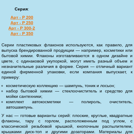
Серия
:
Арт - P 200
Арт - P 250
Арт - P 300-2
Арт - P 350
Серии пластиковых флаконов используются, как правило, для
выпуска брендированной продукции — например, косметики или
бытовой химии. Флаконы изготавливаются в одном дизайне и
цвете, с одинаковой укупоркой, могут иметь разный объем и
незначительные различия в форме. Серия — отличный вариант
единой фирменной упаковки, если компания выпускает, к
примеру:
косметическую коллекцию — шампунь, тоник и лосьон;
набор бытовой химии — стеклоочиститель и средство для
мойки сантехники;
комплект автокосметики — полироль, очиститель,
автошампунь.
У нас — готовые варианты серий: плоские, круглые, квадратные
флаконы, тару с горлом, расположенным под углом, с
классической резьбовой крышкой, кнопочным распылителем,
крышками диск-топ и другими дозаторами. Материалы для