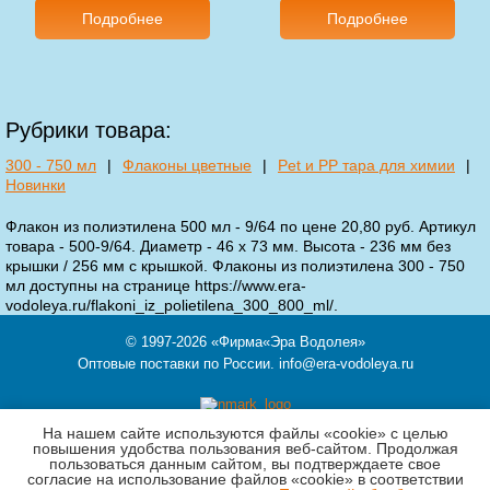
Подробнее
Подробнее
Рубрики товара:
300 - 750 мл
|
Флаконы цветные
|
Pet и PP тара для химии
|
Новинки
Флакон из полиэтилена 500 мл - 9/64 по цене 20,80 руб. Артикул
товара - 500-9/64. Диаметр - 46 х 73 мм. Высота - 236 мм без
крышки / 256 мм с крышкой. Флаконы из полиэтилена 300 - 750
мл доступны на странице https://www.era-
vodoleya.ru/flakoni_iz_polietilena_300_800_ml/.
© 1997-2026
«Фирма«Эра Водолея»
Оптовые поставки по России.
info@era-vodoleya.ru
На нашем сайте используются файлы «cookie» с целью
121354,
Москва
,
ул. Кутузова, д.11 корп.3, этаж Ц, пом.II, ком.6-7
повышения удобства пользования веб-сайтом. Продолжая
пользоваться данным сайтом, вы подтверждаете свое
Телефон 8 (903) 519-77-81
согласие на использование файлов «cookie» в соответствии