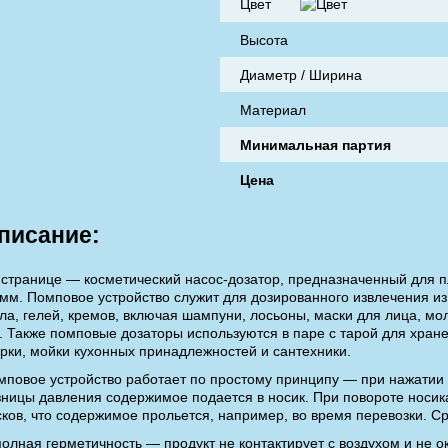
Цвет
Высота
Диаметр / Ширина
Материал
Минимальная партия
Цена
писание:
 странице — косметический насос-дозатор, предназначенный для 
 мм. Помповое устройство служит для дозированного извлечения из
ла, гелей, кремов, включая шампуни, лосьоны, маски для лица, мо
 д. Также помповые дозаторы используются в паре с тарой для хран
ирки, мойки кухонных принадлежностей и сантехники.
мповое устройство работает по простому принципу — при нажатии 
зницы давления содержимое подается в носик. При повороте носика
сков, что содержимое прольется, например, во время перевозки. С
полная герметичность — продукт не контактирует с воздухом и не о