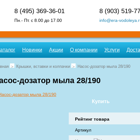
8 (495)
369-36-01
8 (903)
519-77
Пн.- Пт. c 8.00 до 17.00
info@era-vodoleya.r
аталог
Новинки
Акции
О компании
Услуги
Доста
вная
Крышки, вставки и колпачки
Насос-дозатор мыла 28/190
асос-дозатор мыла 28/190
Купить
Рейтинг товара
Артикул