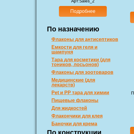
Арт
:Sales_2
Подробнее
По назначению
Флаконы для антисептиков
Емкости для геля и
шампуня
Тара для косметики (для
тоников, лосьонов)
Флаконы для зоотоваров
Медицинские (для
лекарств)
Pet и PP тара для химии
П
Пищевые флаконы
Для жидкостей
Флакончики для клея
Баночки для крема
По конструкции