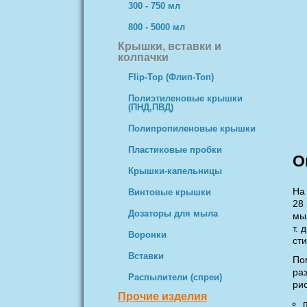
300 - 750 мл
800 - 5000 мл
Крышки, вставки и
колпачки
Flip-Top (Флип-Топ)
Полиэтиленовые крышки
(ПНД,ПВД)
Полипропиленовые крышки
Пластиковые пробки
О
Крышки-капельницы
На
Винтовые крышки
28
Дозаторы для мыла
мы
т.
Воронки
ст
Вставки
По
ра
Распылители (спреи)
ри
Прочие изделия