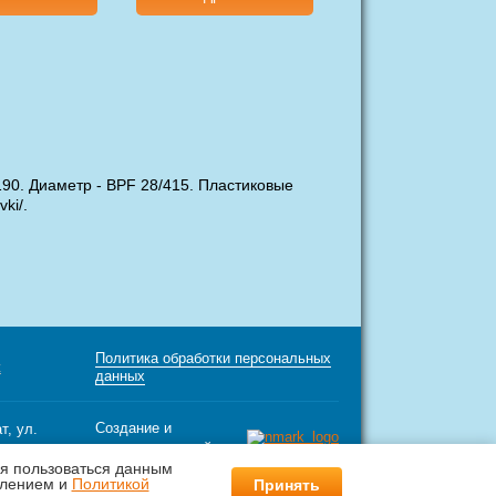
190. Диаметр - BPF 28/415. Пластиковые
ki/.
Политика обработки персональных
х
данных
Создание и
т, ул.
продвижение сайтов
я пользоваться данным
млением и
Политикой
Принять