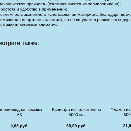
механическая прочность (изготавливаются из полипропилена);
простота и удобство в применении;
возможность экономного использования материала благодаря дози
химическая инертность пластика, он не вступает в реакцию с содер
химически активные элементы.
лакон 1000 мл sale_6
Флакон 1000 мл черный
отрите также:
19,83 руб.
21,75 руб.
Цена 17,83 руб.
Цена 20,33 руб.
Арт
:Sales_6
Арт
:Sales_1
Подробнее
Подробнее
апециевидная крышка -
Канистра из полиэтилена
Флакон из
63
5000 мл
500
4,68 руб.
60,90 руб.
21,