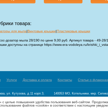
брики товара:
заторы для мыла
|
Винтовые крышки
|
Пластиковые крышки
ос-дозатор мыла 28/190 по цене 9,00 руб. Артикул товара - 49-28/
шки доступны на странице https://www.era-vodoleya.ru/krishki_i_vstav
и
Услуги
Доставка и оплата
Контакты
Статьи о флакона
ква
,
ул. Кутузова, д.11 корп.3,
140053
МО
,
Котельники
,
мкр. Силика
II, ком.6-7
Промзона Силикат, стр. 1
» с целью повышения удобства пользования веб-сайтом. Продолжа
903) 519-77-81
Телефон
8 (495) 369-36-01
использование файлов «cookie» в соответствии с настоящим уведо