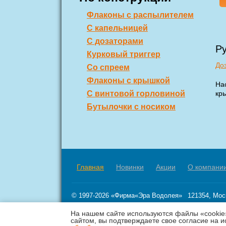
Флаконы с распылителем
С капельницей
С дозаторами
Ру
Курковый триггер
До
Со спреем
Флаконы с крышкой
Нас
С винтовой горловиной
кры
Бутылочки с носиком
Главная
Новинки
Акции
О компани
© 1997-2026
«Фирма«Эра Водолея»
121354,
Мос
Оптовые поставки по России.
этаж Ц, пом.
На нашем сайте используются файлы «cookie
info@era-vodoleya.ru
Телефон 8 (
сайтом, вы подтверждаете свое согласие на 