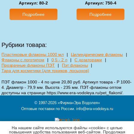
Артикул: 80-2
Артикул: 750-4
Подробнее
Подробнее
Рубрики товара:
Пластиковые флаконы 1000 мл
|
Цилиндрические флаконы
|
Флаконы с логотипом
|
0,5 - 2 л
|
С дозаторами
|
Прозрачные флаконы ПЭТ
|
Пэт флаконы
|
Тара для косметики (для тоников, лосьонов)
ПЭТ флакон 1000 - 4 по цене 20,80 руб. Артикул товара - P 1000-
4. Диаметр - 79,9 мм. Высота - 235 мм. ПЭТ-флаконы оптом
доступны на странице https://www.era-vodoleya.ru/pet_flakoni/.
© 1997-2026
«Фирма«Эра Водолея»
Оптовые поставки по России.
info@era-vodoleya.ru
На нашем сайте используются файлы «cookie» с целью
121354,
Москва
,
ул. Кутузова, д.11 корп.3, этаж Ц, пом.II, ком.6-7
повышения удобства пользования веб-сайтом. Продолжая