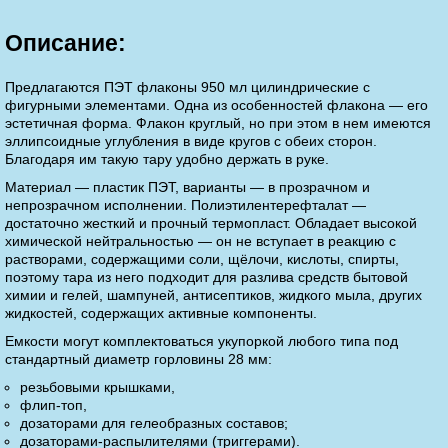
Описание:
Предлагаются ПЭТ флаконы 950 мл цилиндрические с
фигурными элементами. Одна из особенностей флакона — его
эстетичная форма. Флакон круглый, но при этом в нем имеются
эллипсоидные углубления в виде кругов с обеих сторон.
Благодаря им такую тару удобно держать в руке.
Материал — пластик ПЭТ, варианты — в прозрачном и
непрозрачном исполнении. Полиэтилентерефталат —
достаточно жесткий и прочный термопласт. Обладает высокой
химической нейтральностью — он не вступает в реакцию с
растворами, содержащими соли, щёлочи, кислоты, спирты,
поэтому тара из него подходит для разлива средств бытовой
химии и гелей, шампуней, антисептиков, жидкого мыла, других
жидкостей, содержащих активные компоненты.
Емкости могут комплектоваться укупоркой любого типа под
стандартный диаметр горловины 28 мм:
резьбовыми крышками,
флип-топ,
дозаторами для гелеобразных составов;
дозаторами-распылителями (триггерами).