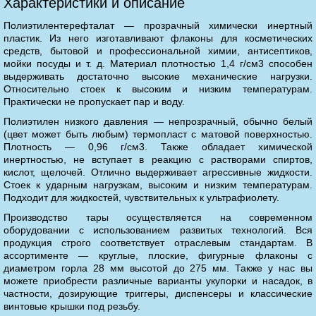
Характеристики и описание
Полиэтилентерефталат — прозрачный химически инертный
пластик. Из него изготавливают флаконы для косметических
средств, бытовой и профессиональной химии, антисептиков,
мойки посуды и т. д. Материал плотностью 1,4 г/см3 способен
выдерживать достаточно высокие механические нагрузки.
Относительно стоек к высоким и низким температурам.
Практически не пропускает пар и воду.
Полиэтилен низкого давления — непрозрачный, обычно белый
(цвет может быть любым) термопласт с матовой поверхностью.
Плотность — 0,96 г/см3. Также обладает химической
инертностью, не вступает в реакцию с растворами спиртов,
кислот, щелочей. Отлично выдерживает агрессивные жидкости.
Стоек к ударным нагрузкам, высоким и низким температурам.
Подходит для жидкостей, чувствительных к ультрафиолету.
Производство тары осуществляется на современном
оборудовании с использованием развитых технологий. Вся
продукция строго соответствует отраслевым стандартам. В
ассортименте — круглые, плоские, фигурные флаконы с
диаметром горла 28 мм высотой до 275 мм. Также у нас вы
можете приобрести различные варианты укупорки и насадок, в
частности, дозирующие триггеры, диспенсеры и классические
винтовые крышки под резьбу.