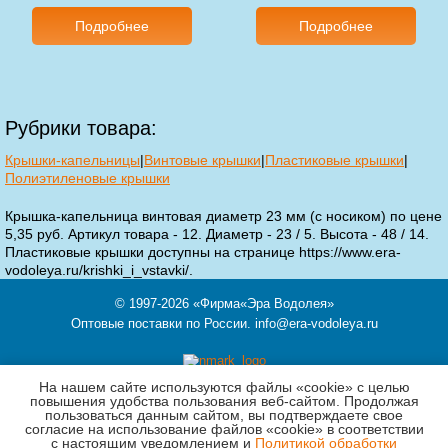
Подробнее
Подробнее
Рубрики товара:
Крышки-капельницы
|
Винтовые крышки
|
Пластиковые крышки
|
Полиэтиленовые крышки
Крышка-капельница винтовая диаметр 23 мм (с носиком) по цене
5,35 руб. Артикул товара - 12. Диаметр - 23 / 5. Высота - 48 / 14.
Пластиковые крышки доступны на странице https://www.era-
vodoleya.ru/krishki_i_vstavki/.
© 1997-2026
«Фирма«Эра Водолея»
Оптовые поставки по России.
info@era-vodoleya.ru
На нашем сайте используются файлы «cookie» с целью
121354,
Москва
,
ул. Кутузова, д.11 корп.3, этаж Ц, пом.II, ком.6-7
повышения удобства пользования веб-сайтом. Продолжая
пользоваться данным сайтом, вы подтверждаете свое
Телефон 8 (903) 519-77-81
согласие на использование файлов «cookie» в соответствии
с настоящим уведомлением и
Политикой обработки