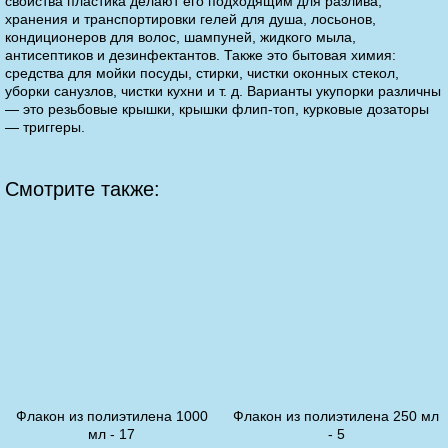
свойства пластика делают его подходящим для разлива,
хранения и транспортировки гелей для душа, лосьонов,
кондиционеров для волос, шампуней, жидкого мыла,
антисептиков и дезинфектантов. Также это бытовая химия:
средства для мойки посуды, стирки, чистки оконных стекол,
уборки санузлов, чистки кухни и т. д. Варианты укупорки различны
— это резьбовые крышки, крышки флип-топ, курковые дозаторы
— триггеры.
Смотрите также:
Флакон из полиэтилена 1000
Флакон из полиэтилена 250 мл
мл - 17
- 5